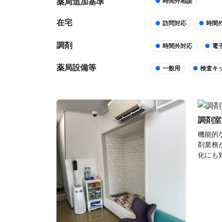
薬局追加基準
●
時間外相談
在宅
●
訪問対応
●
時間
調剤
●
時間外対応
●
電
薬局設備等
●
一般用
●
検査キ
調剤室
機能的
剤業務
化にも