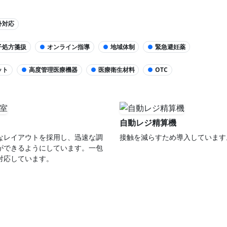
外対応
子処方箋扱
●
オンライン指導
●
地域体制
●
緊急避妊薬
ット
●
高度管理医療機器
●
医療衛生材料
●
OTC
自動レジ精算機
なレイアウトを採用し、迅速な調
接触を減らすため導入しています
ができるようにしています。一包
対応しています。